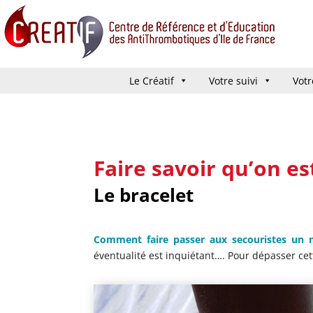
Le Créatif
Le Créatif
Votre suivi
Votre suivi
Votr
Votr
Faire savoir qu’on e
Le bracelet
Comment faire passer aux secouristes un m
éventualité est inquiétant…. Pour dépasser cet