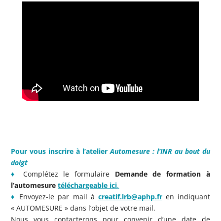
Pour vous inscrire à l’atelier
Automesure : l’INR au bout du
doigt
♦
Complétez le formulaire
Demande de formation à
l’automesure
téléchargeable ici
.
♦
Envoyez-le par mail à
creatif.lrb@aphp.fr
en indiquant
« AUTOMESURE » dans l’objet de votre mail.
Nous vous contacterons pour convenir d’une date de