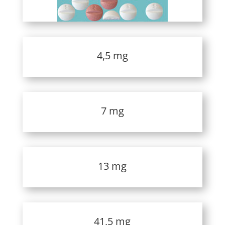
4,5 mg
7 mg
13 mg
41,5 mg