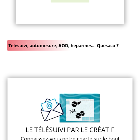
Télésuivi, automesure, AOD, héparines… Quésaco ?
LE TÉLÉSUIVI PAR LE CRÉATIF
Connaissez-vous notre charte sur le bout