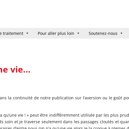
e traitement
e traitement
Pour aller plus loin
Pour aller plus loin
Soutenez-nous
Soutenez-nous
ne vie…
ans la continuité de notre publication sur l’aversion ou le goût po
a qu’une vie ! » peut être indifféremment utilisée par les plus pru
nds soin et je traverse seulement dans les passages cloutés et qua
raires d’entre nous (on n’a qu’une vie alors je la croque à pleines 