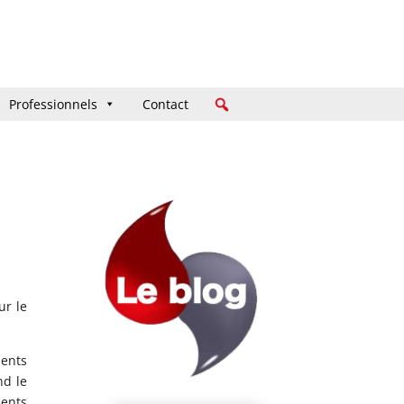
Professionnels
Professionnels
Contact
Contact
ur le
dents
nd le
dents