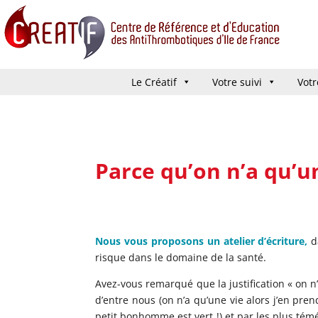
Le Créatif
Le Créatif
Votre suivi
Votre suivi
Votr
Votr
Parce qu’on n’a qu’u
Nous vous proposons un atelier d’écriture,
d
risque dans le domaine de la santé.
Avez-vous remarqué que la justification « on n’
d’entre nous (on n’a qu’une vie alors j’en pre
petit bonhomme est vert !) et par les plus témé