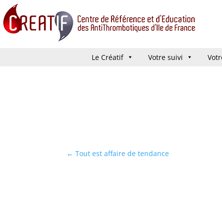
Le Créatif
Le Créatif
Votre suivi
Votre suivi
Votr
Votr
←
Tout est affaire de tendance