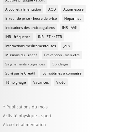
Activité physique - sport
Alcool et alimentation
AOD
Automesure
Erreur de prise - heure de prise
Héparines
Indications des anticoagulants
INR - AVK
INR - fréquence
INR - ZT et TTR
Interactions médicamenteuses
Jeux
Missions du Créatif
Prévention - bien-être
Saignements - urgences
Sondages
Suivi par le Créatif
Symptômes à connaître
Témoignage
Vacances
Vidéo
* Publications du mois
Activité physique – sport
Alcool et alimentation