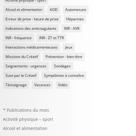
Activité physique - sport
Alcool et alimentation
AOD
Automesure
Erreur de prise - heure de prise
Héparines
Indications des anticoagulants
INR - AVK
INR - fréquence
INR - ZT et TTR
Interactions médicamenteuses
Jeux
Missions du Créatif
Prévention - bien-être
Saignements - urgences
Sondages
Suivi par le Créatif
Symptômes à connaître
Témoignage
Vacances
Vidéo
* Publications du mois
Activité physique – sport
Alcool et alimentation